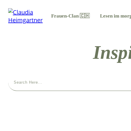
Frauen-Clan 🇨🇭
Lesen im morp
Insp