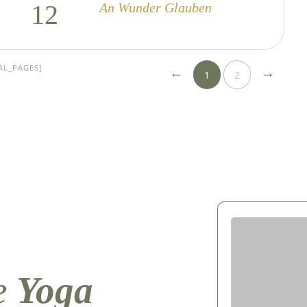
12
An Wunder Glauben
AL_PAGES]
1
2
e
Yoga