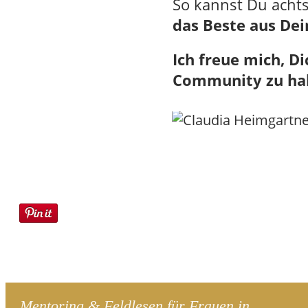
So kannst Du acht
das Beste aus De
Ich freue mich, D
Community zu ha
Mentoring & Feldlesen für Frauen in