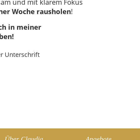
sam und mit klarem Fokus
iner Woche rausholen
!
ich in meiner
ben!
Über Claudia
Angebote