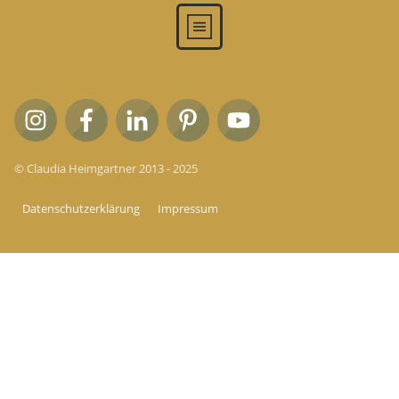
© Claudia Heimgartner 2013 - 2025
Datenschutzerklärung
Impressum
Sitzung abgelaufen
Bitte melde dich erneut an.
Die Anmeldeseite wird sich in
einem neuen Tab öffnen. Nach dem Anmelden kannst du
den Tab schließen und zu dieser Seite zurückkehren.