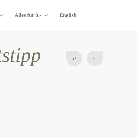
Alles für 0.-
English
stipp