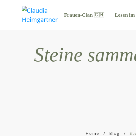
Frauen-Clan 🇨🇭
Lesen im
Steine samme
Home
/
Blog
/
St