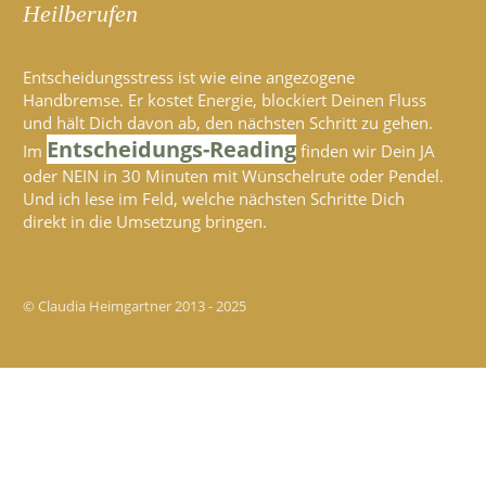
Heilberufen
Entscheidungsstress ist wie eine angezogene
Handbremse. Er kostet Energie, blockiert Deinen Fluss
und hält Dich davon ab, den nächsten Schritt zu gehen.
Entscheidungs-Reading
Im
finden wir Dein JA
oder NEIN in 30 Minuten mit Wünschelrute oder Pendel.
Und ich lese im Feld, welche nächsten Schritte Dich
direkt in die Umsetzung bringen.
© Claudia Heimgartner 2013 - 2025
Sitzung abgelaufen
Bitte melde dich erneut an.
Die Anmeldeseite wird sich in 