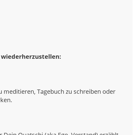
t wiederherzustellen:
 zu meditieren, Tagebuch zu schreiben oder
rken.
r Dein Quatschi (aka Ego, Verstand) erzählt.